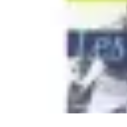
Micro Jardinage Urbain
Soutien à la Croissance
Comparatifs
Introduction
Techniques Avancées
Micro Jardinage Urbain