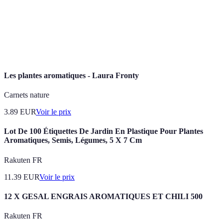
Plantes
Plantes utilisées pour leurs arômes et saveurs dans
aromatiques
la cuisine.
Compost
Mélange organique utilisé pour enrichir le sol.
Les plantes aromatiques - Laura Fronty
Carnets nature
3.89
EUR
Voir le prix
Lot De 100 Étiquettes De Jardin En Plastique Pour Plantes
Aromatiques, Semis, Légumes, 5 X 7 Cm
Rakuten FR
11.39
EUR
Voir le prix
12 X GESAL ENGRAIS AROMATIQUES ET CHILI 500
Rakuten FR