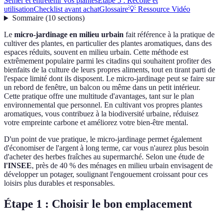
Semer et entretenir vos plantes
Étape 5 : Récolte et
utilisation
Checklist avant achat
Glossaire
💡 Ressource Vidéo
Sommaire
(
10
sections
)
Le
micro-jardinage en milieu urbain
fait référence à la pratique de
cultiver des plantes, en particulier des plantes aromatiques, dans des
espaces réduits, souvent en milieu urbain. Cette méthode est
extrêmement populaire parmi les citadins qui souhaitent profiter des
bienfaits de la culture de leurs propres aliments, tout en tirant parti de
l'espace limité dont ils disposent. Le micro-jardinage peut se faire sur
un rebord de fenêtre, un balcon ou même dans un petit intérieur.
Cette pratique offre une multitude d'avantages, tant sur le plan
environnemental que personnel. En cultivant vos propres plantes
aromatiques, vous contribuez à la biodiversité urbaine, réduisez
votre empreinte carbone et améliorez votre bien-être mental.
D'un point de vue pratique, le micro-jardinage permet également
d'économiser de l'argent à long terme, car vous n'aurez plus besoin
d'acheter des herbes fraîches au supermarché. Selon une étude de
l'INSEE
, près de 40 % des ménages en milieu urbain envisagent de
développer un potager, soulignant l'engouement croissant pour ces
loisirs plus durables et responsables.
Étape 1 : Choisir le bon emplacement