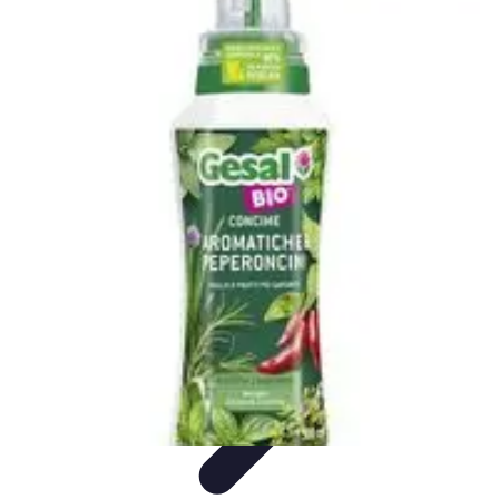
Micro Jardinage Urbain
Soutien à la Croissance
Comparatifs
Introduction
Techniques
Avancées
Guides Pratiques
Micro Jardinage Urbain