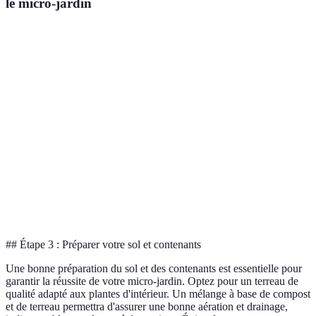
le micro-jardin
Plante
Type de lumière
Humidité
Temps de croissan
Basilic
Plein soleil
Modéré
6-8 semaines
Mi-ombre à
Menthe
Élevée
4-6 semaines
soleil
Faible à
Romarin
Plein soleil
12-16 semaines
modérée
Ciboulette
Mi-ombre
Modérée
8-12 semaines
## Étape 3 : Préparer votre sol et contenants
Une bonne préparation du sol et des contenants est essentielle pour
garantir la réussite de votre micro-jardin. Optez pour un terreau de
qualité adapté aux plantes d'intérieur. Un mélange à base de compost
et de terreau permettra d'assurer une bonne aération et drainage,