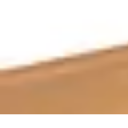
Micro Jardinage Urbain
Soutien à la Croissance
Comparatifs
Introduction
Techniques Avancées
Micro Jardinage Urbain