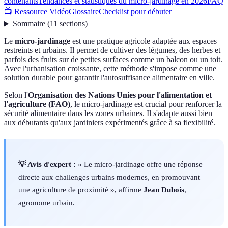
contenants
Tendances et statistiques du micro-jardinage en 2026
FAQ
📺 Ressource Vidéo
Glossaire
Checklist pour débuter
Sommaire
(
11
sections
)
Le
micro-jardinage
est une pratique agricole adaptée aux espaces
restreints et urbains. Il permet de cultiver des légumes, des herbes et
parfois des fruits sur de petites surfaces comme un balcon ou un toit.
Avec l'urbanisation croissante, cette méthode s'impose comme une
solution durable pour garantir l'autosuffisance alimentaire en ville.
Selon l'
Organisation des Nations Unies pour l'alimentation et
l'agriculture (FAO)
, le micro-jardinage est crucial pour renforcer la
sécurité alimentaire dans les zones urbaines. Il s'adapte aussi bien
aux débutants qu'aux jardiniers expérimentés grâce à sa flexibilité.
💡 Avis d'expert :
« Le micro-jardinage offre une réponse
directe aux challenges urbains modernes, en promouvant
une agriculture de proximité », affirme
Jean Dubois
,
agronome urbain.