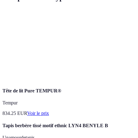
Critère
Pots en Terre Cuite
Jardinières Plastiques
Ba
Poids
Lourd
Léger
Mo
Durabilité
Longue durée
Courte durée
Mo
Coût
Élevé
Faible
Mo
Aspect
Esthétique
Simple
Na
Tête de lit Pure TEMPUR®
Tempur
834.25
EUR
Voir le prix
Tapis berbère tissé motif ethnic LYN4 BENYLE B
Unamourdetapis