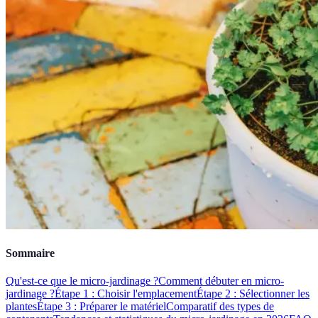
Sommaire
Qu'est-ce que le micro-jardinage ?
Comment débuter en micro-
jardinage ?
Étape 1 : Choisir l'emplacement
Étape 2 : Sélectionner les
plantes
Étape 3 : Préparer le matériel
Comparatif des types de