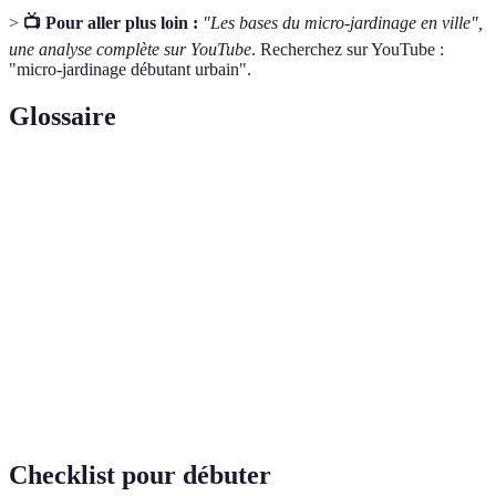
>
📺 Pour aller plus loin :
"Les bases du micro-jardinage en ville",
une analyse complète sur YouTube
. Recherchez sur YouTube :
"micro-jardinage débutant urbain".
Glossaire
Terme
Définition
Cultiver des plantes dans de petits espaces
Micro-jardinage
urbains.
Mélange de terre pour favoriser la culture
Terreau
des plantes.
Autosuffisance
Capacité de produire sa propre nourriture
alimentaire
localement.
Checklist pour débuter