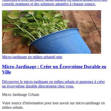
conseils pratiques et des solutions adaptées à chaque espace.
Micro-jardinage en milieu urbain
6
min
Micro-Jardinage : Créer un Écosystème Durable en
Ville
Découvrez le micro-jardinage en milieu urbain et apprenez à créer
un écosystème durable directement chez vous.
Micro Jardinage Urbain
Votre source d'information pour tout savoir sur
micro-jardinage en
milieu urbain
.