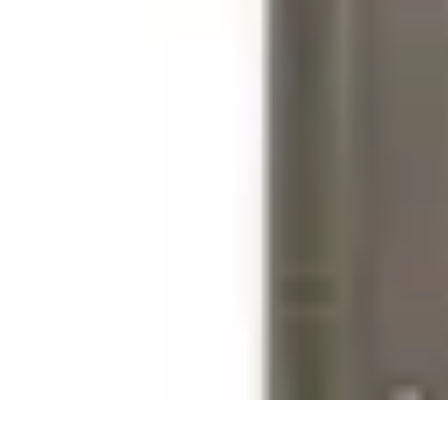
Micro Jardinage Urbain
Soutien à la Croissance
Comparatifs
Introduction
Techniques Avancées
Micro Jardinage Urbain