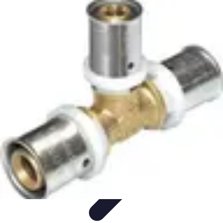
Micro Jardinage Urbain
Soutien à la Croissance
Comparatifs
Introduction
Techniques
Avancées
Guides Pratiques
Micro Jardinage Urbain