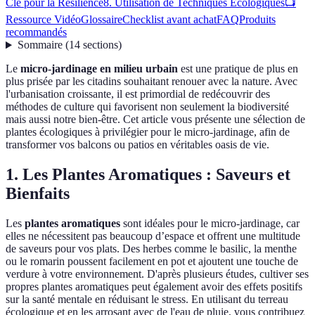
Clé pour la Résilience
8. Utilisation de Techniques Écologiques
📺
Ressource Vidéo
Glossaire
Checklist avant achat
FAQ
Produits
recommandés
Sommaire
(
14
sections
)
Le
micro-jardinage en milieu urbain
est une pratique de plus en
plus prisée par les citadins souhaitant renouer avec la nature. Avec
l'urbanisation croissante, il est primordial de redécouvrir des
méthodes de culture qui favorisent non seulement la biodiversité
mais aussi notre bien-être. Cet article vous présente une sélection de
plantes écologiques à privilégier pour le micro-jardinage, afin de
transformer vos balcons ou patios en véritables oasis de vie.
1. Les Plantes Aromatiques : Saveurs et
Bienfaits
Les
plantes aromatiques
sont idéales pour le micro-jardinage, car
elles ne nécessitent pas beaucoup d’espace et offrent une multitude
de saveurs pour vos plats. Des herbes comme le basilic, la menthe
ou le romarin poussent facilement en pot et ajoutent une touche de
verdure à votre environnement. D'après plusieurs études, cultiver ses
propres plantes aromatiques peut également avoir des effets positifs
sur la santé mentale en réduisant le stress. En utilisant du terreau
écologique et en les arrosant avec de l'eau de pluie, vous contribuez