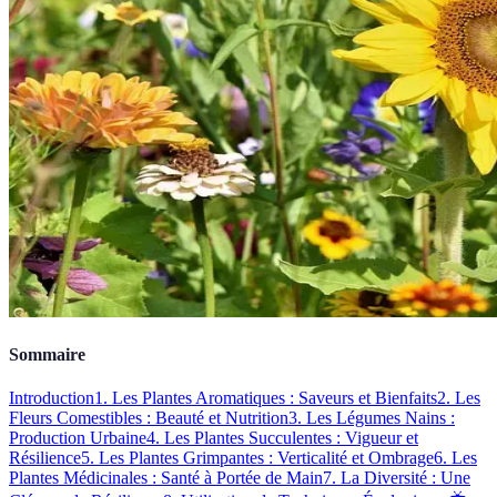
Sommaire
Introduction
1. Les Plantes Aromatiques : Saveurs et Bienfaits
2. Les
Fleurs Comestibles : Beauté et Nutrition
3. Les Légumes Nains :
Production Urbaine
4. Les Plantes Succulentes : Vigueur et
Résilience
5. Les Plantes Grimpantes : Verticalité et Ombrage
6. Les
Plantes Médicinales : Santé à Portée de Main
7. La Diversité : Une