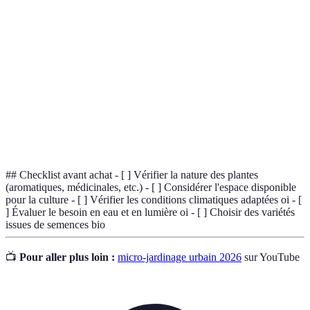
Micro-
Pratique de cultiver des plantes dans de petits
jardinage
espaces urbains, comme balcons ou patios.
Plantes
Plantes qui stockent l'eau dans leurs feuilles,
succulentes
nécessitant peu d'entretien.
Plantes
Plantes cultivées pour leur capacité à être
comestibles
consommées.
## Checklist avant achat - [ ] Vérifier la nature des plantes
(aromatiques, médicinales, etc.) - [ ] Considérer l'espace disponible
pour la culture - [ ] Vérifier les conditions climatiques adaptées oi - [
] Évaluer le besoin en eau et en lumière oi - [ ] Choisir des variétés
issues de semences bio
📺
Pour aller plus loin :
micro-jardinage urbain 2026
sur YouTube