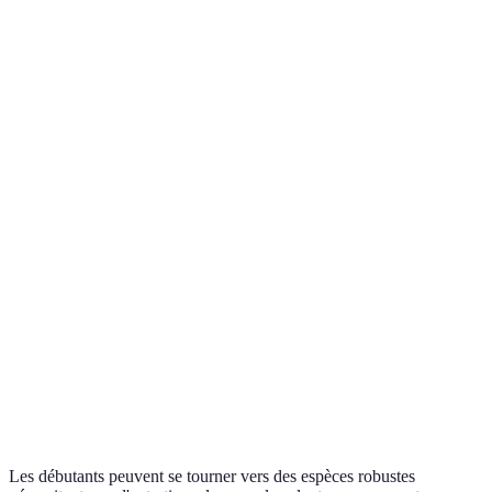
Critère
Débutant
Intermédiaire
Expert
Plantes
Anubias
Ludwigia
Echinodorus
aquatiques
barteri
repens
bleheri
Résistance
Haute
Moyenne
Faible
Taille
10-15 cm
15-25 cm
30-50 cm
atteinte
Besoins en
Faible
Médium
Elevé
lumière
Idéal pour
Balance
Défiant mais
Verdict
commencer
coût/effort
gratifiant
Les débutants peuvent se tourner vers des espèces robustes