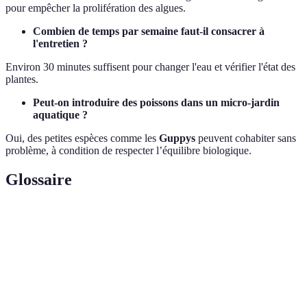
pour empêcher la prolifération des algues.
Combien de temps par semaine faut-il consacrer à
l'entretien ?
Environ 30 minutes suffisent pour changer l'eau et vérifier l'état des
plantes.
Peut-on introduire des poissons dans un micro-jardin
aquatique ?
Oui, des petites espèces comme les
Guppys
peuvent cohabiter sans
problème, à condition de respecter l’équilibre biologique.
Glossaire
Terme
Définition
Le matériau sur lequel les plantes grandissent dans
Substrat
un jardin aquatique.
Mesure de l'acidité ou de la basicité de l'eau,
pH