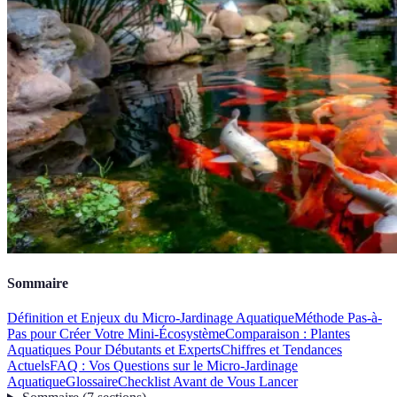
Sommaire
Définition et Enjeux du Micro-Jardinage Aquatique
Méthode Pas-à-
Pas pour Créer Votre Mini-Écosystème
Comparaison : Plantes
Aquatiques Pour Débutants et Experts
Chiffres et Tendances
Actuels
FAQ : Vos Questions sur le Micro-Jardinage
Aquatique
Glossaire
Checklist Avant de Vous Lancer