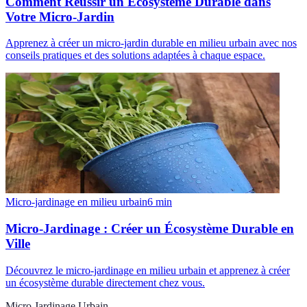
Comment Réussir un Écosystème Durable dans
Votre Micro-Jardin
Apprenez à créer un micro-jardin durable en milieu urbain avec nos
conseils pratiques et des solutions adaptées à chaque espace.
Micro-jardinage en milieu urbain
6
min
Micro-Jardinage : Créer un Écosystème Durable en
Ville
Découvrez le micro-jardinage en milieu urbain et apprenez à créer
un écosystème durable directement chez vous.
Micro Jardinage Urbain