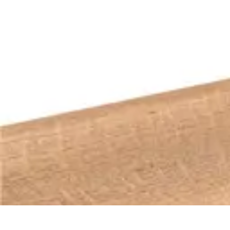
Micro Jardinage Urbain
Soutien à la Croissance
Comparatifs
Introduction
Techniques Avancées
Micro Jardinage Urbain