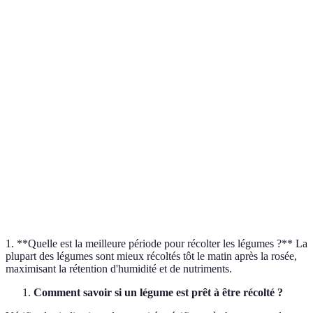
Méthode
Avantages
Inconvénients
Idéal pour
Préserve la
Nécessite de
Fruits,
Congélation
plupart des
l'espace de
légumes,
vitamines
congélation
herbes
Longue
Mise en
Altère parfois
Tomates,
durée de
conserve
le goût
courges
conservation
Peut perdre
Gain de
Herbes,
Déshydratation
certaines
place
champignons
vitamines
1. **Quelle est la meilleure période pour récolter les légumes ?** La
plupart des légumes sont mieux récoltés tôt le matin après la rosée,
maximisant la rétention d'humidité et de nutriments.
Comment savoir si un légume est prêt à être récolté ?