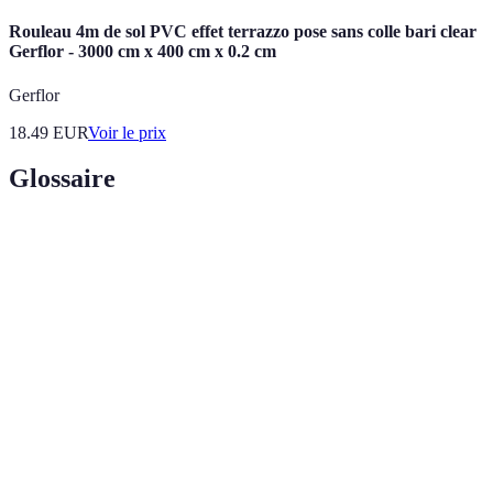
Rouleau 4m de sol PVC effet terrazzo pose sans colle bari clear
Gerflor - 3000 cm x 400 cm x 0.2 cm
Gerflor
18.49
EUR
Voir le prix
Glossaire
Terme
Définition
Micro-
Technique de culture intensive dans de petits
jardinage
espaces
Mise en
Méthode de conservation des aliments par
conserve
stérilisation et hermétisation
Rotation des
Pratique agricole consistant à alterner les plantes
cultures
d'une saison à l'autre