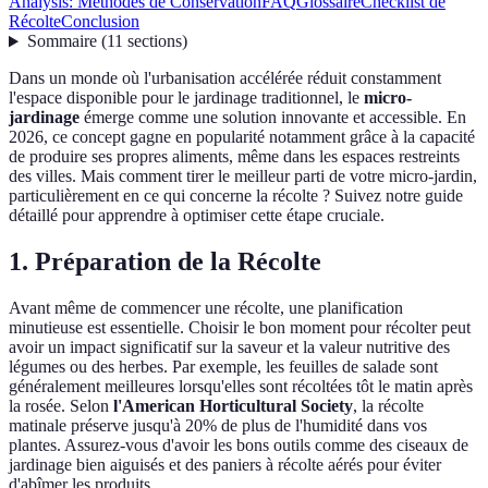
Analysis: Méthodes de Conservation
FAQ
Glossaire
Checklist de
Récolte
Conclusion
Sommaire
(
11
sections
)
Dans un monde où l'urbanisation accélérée réduit constamment
l'espace disponible pour le jardinage traditionnel, le
micro-
jardinage
émerge comme une solution innovante et accessible. En
2026, ce concept gagne en popularité notamment grâce à la capacité
de produire ses propres aliments, même dans les espaces restreints
des villes. Mais comment tirer le meilleur parti de votre micro-jardin,
particulièrement en ce qui concerne la récolte ? Suivez notre guide
détaillé pour apprendre à optimiser cette étape cruciale.
1. Préparation de la Récolte
Avant même de commencer une récolte, une planification
minutieuse est essentielle. Choisir le bon moment pour récolter peut
avoir un impact significatif sur la saveur et la valeur nutritive des
légumes ou des herbes. Par exemple, les feuilles de salade sont
généralement meilleures lorsqu'elles sont récoltées tôt le matin après
la rosée. Selon
l'American Horticultural Society
, la récolte
matinale préserve jusqu'à 20% de plus de l'humidité dans vos
plantes. Assurez-vous d'avoir les bons outils comme des ciseaux de
jardinage bien aiguisés et des paniers à récolte aérés pour éviter
d'abîmer les produits.