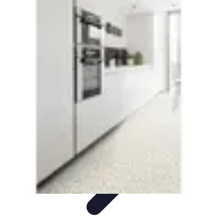
Micro Jardinage Urbain
Soutien à la Croissance
Comparatifs
Introduction
Techniques
Avancées
Guides Pratiques
Micro Jardinage Urbain