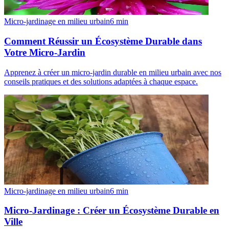
Micro-jardinage en milieu urbain
6
min
Comment Réussir un Écosystème Durable dans
Votre Micro-Jardin
Apprenez à créer un micro-jardin durable en milieu urbain avec nos
conseils pratiques et des solutions adaptées à chaque espace.
Micro-jardinage en milieu urbain
6
min
Micro-Jardinage : Créer un Écosystème Durable en
Ville