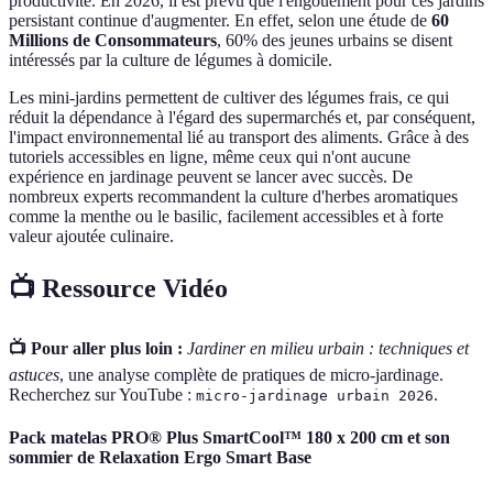
productivité. En 2026, il est prévu que l'engouement pour ces jardins
persistant continue d'augmenter. En effet, selon une étude de
60
Millions de Consommateurs
, 60% des jeunes urbains se disent
intéressés par la culture de légumes à domicile.
Les mini-jardins permettent de cultiver des légumes frais, ce qui
réduit la dépendance à l'égard des supermarchés et, par conséquent,
l'impact environnemental lié au transport des aliments. Grâce à des
tutoriels accessibles en ligne, même ceux qui n'ont aucune
expérience en jardinage peuvent se lancer avec succès. De
nombreux experts recommandent la culture d'herbes aromatiques
comme la menthe ou le basilic, facilement accessibles et à forte
valeur ajoutée culinaire.
📺 Ressource Vidéo
📺 Pour aller plus loin :
Jardiner en milieu urbain : techniques et
astuces
, une analyse complète de pratiques de micro-jardinage.
Recherchez sur YouTube :
.
micro-jardinage urbain 2026
Pack matelas PRO® Plus SmartCool™ 180 x 200 cm et son
sommier de Relaxation Ergo Smart Base