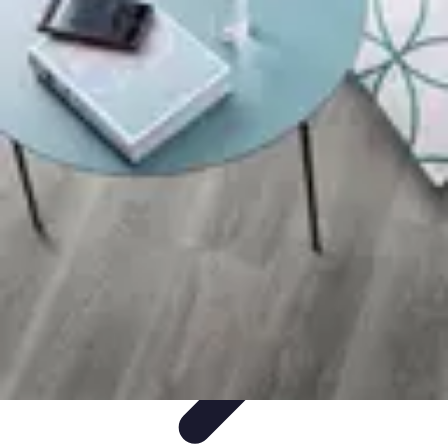
Micro Jardinage Urbain
Soutien à la Croissance
Comparatifs
Introduction
Techniques
Avancées
Guides Pratiques
Micro Jardinage Urbain