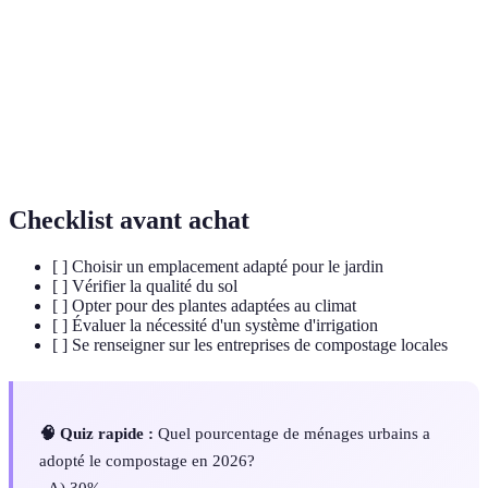
jardinage
en milieu urbain.
Green
Murs végétalisés qui contribuent à la biodiversité
Walls
urbaine.
Smart
Utilisation de technologies pour optimiser le
gardening
jardinage domestique.
Checklist avant achat
[ ] Choisir un emplacement adapté pour le jardin
[ ] Vérifier la qualité du sol
[ ] Opter pour des plantes adaptées au climat
[ ] Évaluer la nécessité d'un système d'irrigation
[ ] Se renseigner sur les entreprises de compostage locales
🧠 Quiz rapide :
Quel pourcentage de ménages urbains a
adopté le compostage en 2026?
- A) 30%