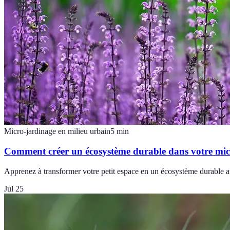
Micro-jardinage en milieu urbain
5
min
Comment créer un écosystème durable dans votre mic
Apprenez à transformer votre petit espace en un écosystème durable ave
Jul 25