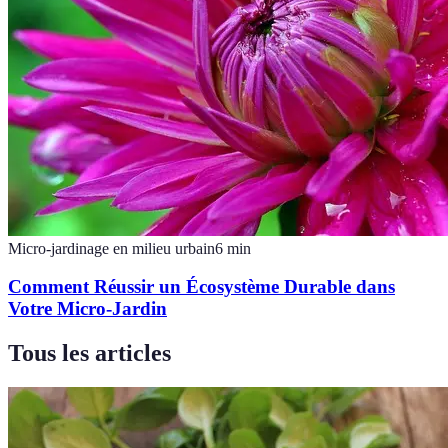
Micro-jardinage en milieu urbain
6
min
Comment Réussir un Écosystème Durable dans
Votre Micro-Jardin
Tous les articles