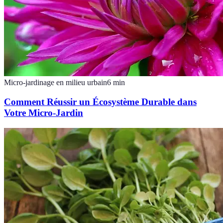
Micro-jardinage en milieu urbain
6
min
Comment Réussir un Écosystème Durable dans
Votre Micro-Jardin