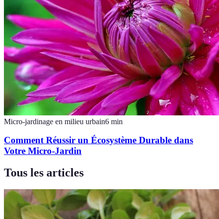
Micro-jardinage en milieu urbain
6
min
Comment Réussir un Écosystème Durable dans
Votre Micro-Jardin
Tous les articles